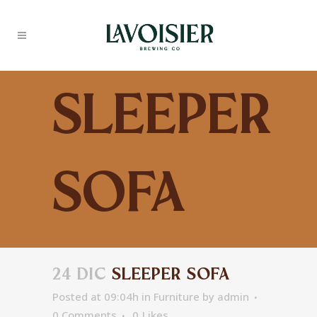
Sleeper
Sofa
24 DIC
SLEEPER SOFA
Posted at 09:04h
in
Furniture
by
admin
0 Comments
0
Likes