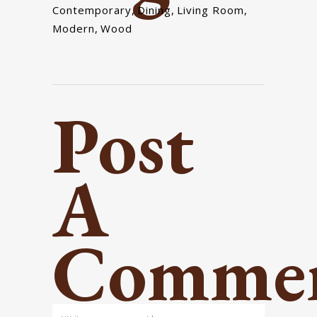
Contemporary
,
Dining
,
Living Room
,
Modern
,
Wood
Post
A
Comme