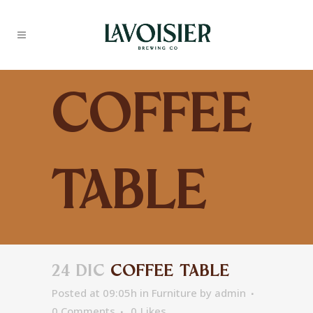
Coffee
Table
24 DIC
COFFEE TABLE
Posted at 09:05h
in
Furniture
by
admin
0 Comments
0
Likes