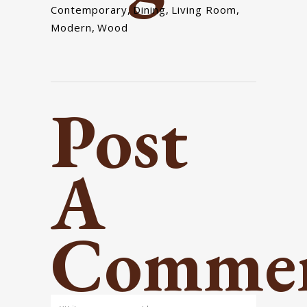
Contemporary
,
Dining
,
Living Room
,
Modern
,
Wood
Post
A
Comme