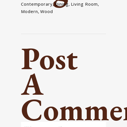
Contemporary
,
Dining
,
Living Room
,
Modern
,
Wood
Post
A
Comme