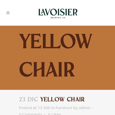
Yellow
Chair
23 DIC
YELLOW CHAIR
Posted at 13:30h
in
Furniture
by
admin
0 Comments
0
Likes