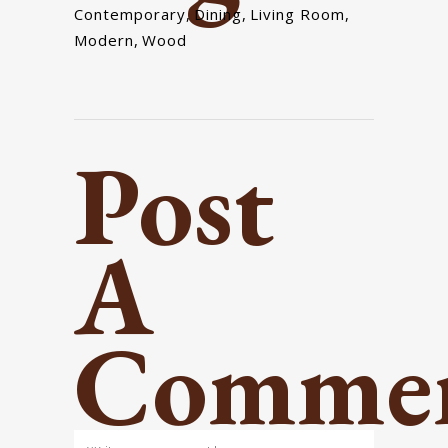
Contemporary
,
Dining
,
Living Room
,
Modern
,
Wood
Post
A
Comme