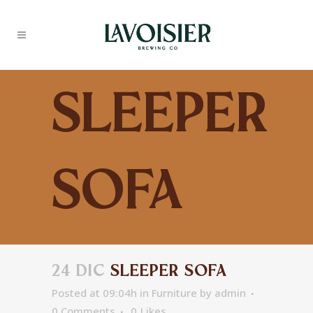
Sleeper
Sofa
24 DIC
SLEEPER SOFA
Posted at 09:04h
in
Furniture
by
admin
0 Comments
0
Likes