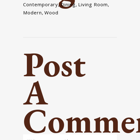
Contemporary
,
Dining
,
Living Room
,
Modern
,
Wood
Post
A
Comme