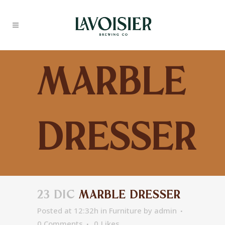
Marble
dresser
23 DIC
MARBLE DRESSER
Posted at 12:32h
in
Furniture
by
admin
0 Comments
0
Likes