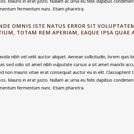
os. Mauris in erat justo. Nullam ac urna eu felis dapibus condim
ndimentum fermentum nunc. Etiam pharetra.
UNDE OMNIS ISTE NATUS ERROR SIT VOLUPTAT
UM, TOTAM REM APERIAM, EAQUE IPSA QUAE A
ida nibh vel velit auctor aliquet. Aenean sollicitudin, lorem quis 
 Duis sed odio sit amet nibh vulputate cursus a sit amet maorbi ac
ed non mauris vitae erat consequat auctor eu in elit. Classaptent t
os. Mauris in erat justo. Nullam ac urna eu felis dapibus condim
ndimentum fermentum nunc. Etiam pharetra.