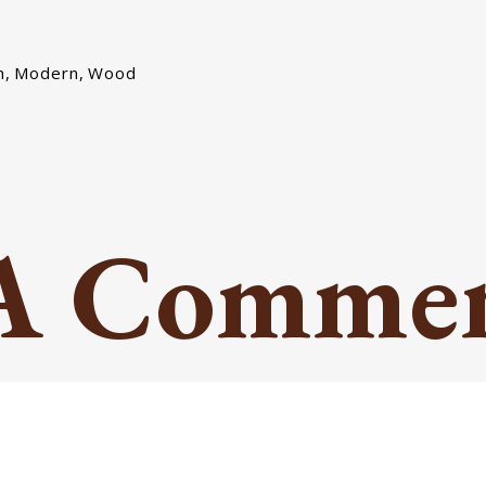
m
,
Modern
,
Wood
 A Comme