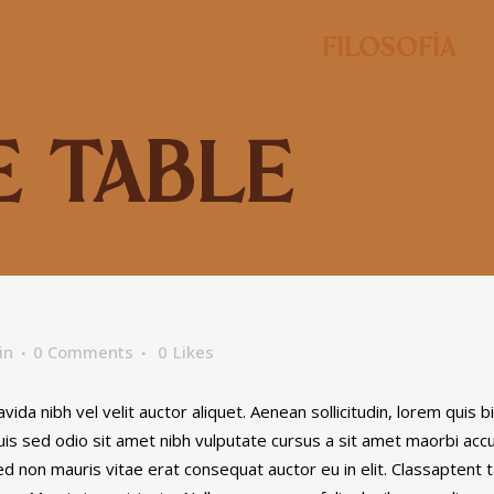
Filosofía
e Table
in
0 Comments
0
Likes
ida nibh vel velit auctor aliquet. Aenean sollicitudin, lorem quis 
 Duis sed odio sit amet nibh vulputate cursus a sit amet maorbi ac
ed non mauris vitae erat consequat auctor eu in elit. Classaptent t