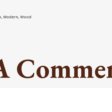
m
,
Modern
,
Wood
 A Comme