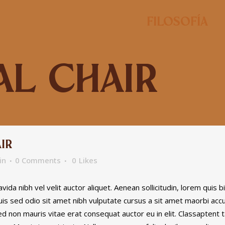
Filosofía
al Chair
IR
in
0 Comments
0
Likes
ida nibh vel velit auctor aliquet. Aenean sollicitudin, lorem quis 
 Duis sed odio sit amet nibh vulputate cursus a sit amet maorbi ac
ed non mauris vitae erat consequat auctor eu in elit. Classaptent t