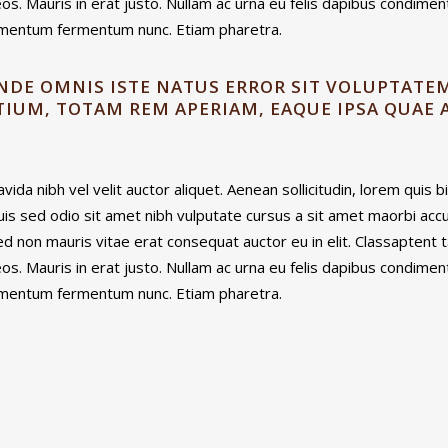
os. Mauris in erat justo. Nullam ac urna eu felis dapibus condim
ndimentum fermentum nunc. Etiam pharetra.
UNDE OMNIS ISTE NATUS ERROR SIT VOLUPTAT
UM, TOTAM REM APERIAM, EAQUE IPSA QUAE A
ida nibh vel velit auctor aliquet. Aenean sollicitudin, lorem quis 
 Duis sed odio sit amet nibh vulputate cursus a sit amet maorbi ac
ed non mauris vitae erat consequat auctor eu in elit. Classaptent t
os. Mauris in erat justo. Nullam ac urna eu felis dapibus condim
ndimentum fermentum nunc. Etiam pharetra.